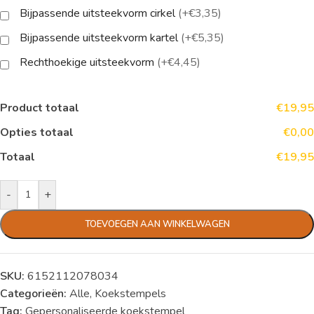
Bijpassende uitsteekvorm cirkel
(+€3,35)
Bijpassende uitsteekvorm kartel
(+€5,35)
Rechthoekige uitsteekvorm
(+€4,45)
Product totaal
€19,95
Opties totaal
€0,00
Totaal
€19,95
-
+
TOEVOEGEN AAN WINKELWAGEN
SKU:
6152112078034
Categorieën:
Alle
,
Koekstempels
Tag:
Gepersonaliseerde koekstempel